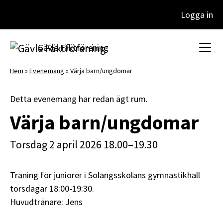
Logga in
Huvudnavigering
Gävle Fäktförening
Hem
»
Evenemang
»
Värja barn/ungdomar
Detta evenemang har redan ägt rum.
Värja barn/ungdomar
torsdag 2 april 2026 18.00–19.30
Träning för juniorer i Solängsskolans gymnastikhall
torsdagar 18:00-19:30.
Huvudtränare: Jens