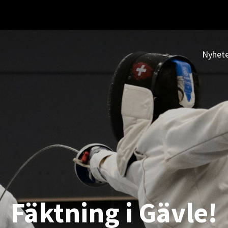
Nyhet
Fäktning i Gävle!