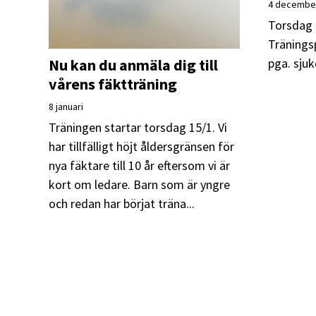
4 decembe
Torsdag 
Tränings
pga. sju
Nu kan du anmäla dig till
vårens fäktträning
8 januari
Träningen startar torsdag 15/1. Vi
har tillfälligt höjt åldersgränsen för
nya fäktare till 10 år eftersom vi är
kort om ledare. Barn som är yngre
och redan har börjat träna...