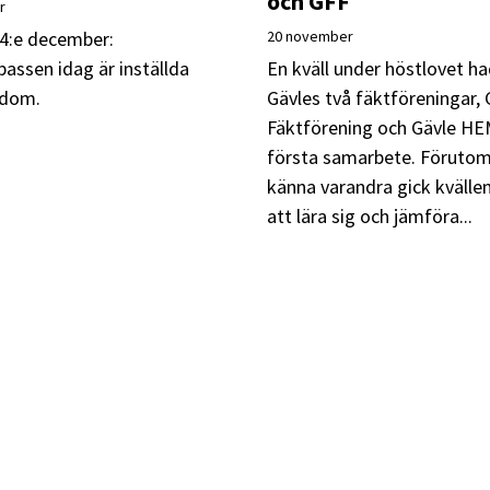
och GFF
r
4:e december:
20 november
passen idag är inställda
En kväll under höstlovet h
kdom.
Gävles två fäktföreningar, 
Fäktförening och Gävle HEM
första samarbete. Förutom 
känna varandra gick kvällen
att lära sig och jämföra...