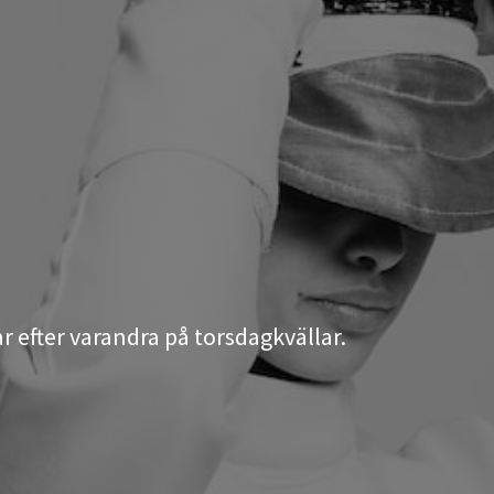
efter varandra på torsdagkvällar.