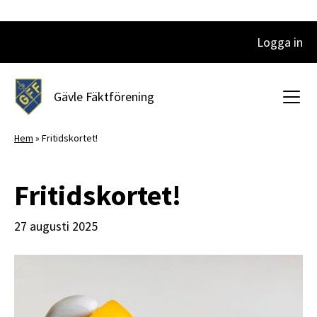
Logga in
Huvudnavigering
Gävle Fäktförening
Hem
»
Fritidskortet!
Fritidskortet!
27 augusti 2025